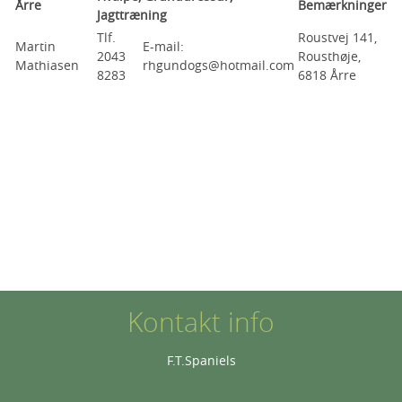
Årre
Bemærkninger
Jagttræning
Tlf.
Roustvej 141,
Martin
E-mail:
2043
Rousthøje,
Mathiasen
rhgundogs@hotmail.com
8283
6818 Årre
Kontakt info
F.T.Spaniels