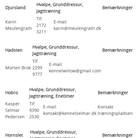
Hvalpe, Grunddressur,
Djursland
Bemærkninger
Jagttræning
Tlf.
Karin
E-mail:
2172
Meulengrath
karin@meulengrath.dk
3211
Hvalpe, Grunddressur,
Hadsten
Bemærkninger
Jagttræning
Tlf.
E-mail:
Morten Brok
2299
kennelwillow@gmail.com
9777
Hvalpe, Grunddressur,
Hobro
Bemærkninger
Jagttræning, Enetimer
Kasper
Tlf.
E-mail:
Kontakt
Selmar
9390
kontakt@kennelselmar.dk
træningspladsen
Pedersen
2530
Hvalpe, Grunddressur,
Hornslet
Bemærkninger