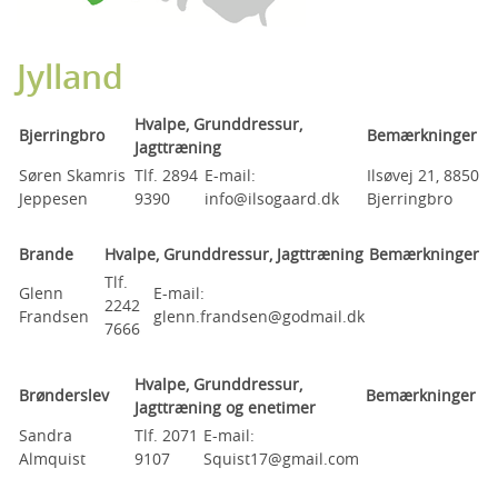
Jylland
Hvalpe, Grunddressur,
Bjerringbro
Bemærkninger
Jagttræning
Søren Skamris
Tlf. 2894
E-mail:
Ilsøvej 21, 8850
Jeppesen
9390
info@ilsogaard.dk
Bjerringbro
Brande
Hvalpe, Grunddressur, Jagttræning
Bemærkninger
Tlf.
Glenn
E-mail:
2242
Frandsen
glenn.frandsen@godmail.dk
7666
Hvalpe, Grunddressur,
Brønderslev
Bemærkninger
Jagttræning og enetimer
Sandra
Tlf. 2071
E-mail:
Almquist
9107
Squist17@gmail.com