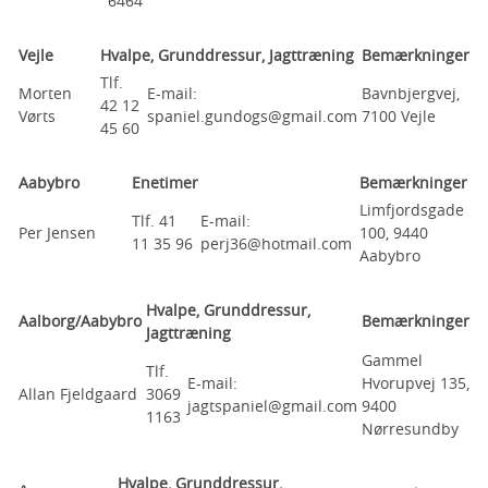
6464
Vejle
Hvalpe, Grunddressur, Jagttræning
Bemærkninger
Tlf.
Morten
E-mail:
Bavnbjergvej,
42 12
Vørts
spaniel.gundogs@gmail.com
7100 Vejle
45 60
Aabybro
Enetimer
Bemærkninger
Limfjordsgade
Tlf. 41
E-mail:
Per Jensen
100, 9440
11 35 96
perj36@hotmail.com
Aabybro
Hvalpe, Grunddressur,
Aalborg/Aabybro
Bemærkninger
Jagttræning
Gammel
Tlf.
E-mail:
Hvorupvej 135,
Allan Fjeldgaard
3069
jagtspaniel@gmail.com
9400
1163
Nørresundby
Hvalpe, Grunddressur,