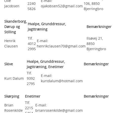
Ove
E-mail:
2240
106, 8850
Jacobsen
ojakobsen52@gmail.com
5826
Bjerringbro
Skanderborg,
Hvalpe, Grunddressur,
Dørup og
Bemærkninger
Jagttræning
Stilling
Tlf.
Ilsøvej 21,
Henrik
E-mail:
4012
8850
Clausen
henrikclausen70@gmail.com
2995
Bjerringbro
Hvalpe, Grunddressur,
Skive
Bemærkninger
Jagttræning, Enetimer
Tlf.
E-mail:
Kurt Dalum
9392
kurtdalum@hotmail.com
2795
Skørping
Enetimer
Bemærkninger
Tlf.
Brian
E-mail:
2215
Rosenkilde
brianrosenkilde@gmail.com