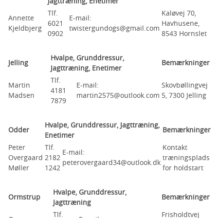
Jagttræning, Enetimer
Tlf.
Kaløvej 70,
Annette
E-mail:
6021
Havhusene,
Kjeldbjerg
twistergundogs@gmail.com
0902
8543 Hornslet
Hvalpe, Grunddressur,
Jelling
Bemærkninger
Jagttræning, Enetimer
Tlf.
Martin
E-mail:
Skovbøllingvej
4181
Madsen
martin2575@outlook.com
5, 7300 Jelling
7879
Hvalpe, Grunddressur, Jagttræning,
Odder
Bemærkninger
Enetimer
Peter
Tlf.
Kontakt
E-mail:
Overgaard
2182
træningsplads
peterovergaard34@outlook.dk
Møller
1242
for holdstart
Hvalpe, Grunddressur,
Ormstrup
Bemærkninger
Jagttræning
Tlf.
Frisholdtvej