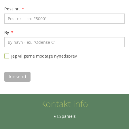
Post nr.
*
By
*
Jeg vil gerne modtage nyhedsbrev
Indsend
Kontakt info
F.T.Spaniels